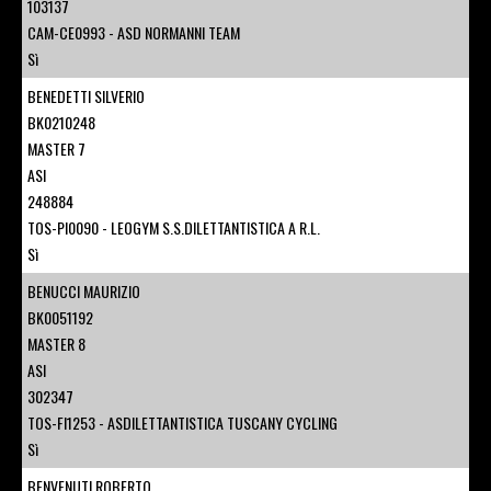
103137
CAM-CE0993 - ASD NORMANNI TEAM
Sì
BENEDETTI SILVERIO
BK0210248
MASTER 7
ASI
248884
TOS-PI0090 - LEOGYM S.S.DILETTANTISTICA A R.L.
Sì
BENUCCI MAURIZIO
BK0051192
MASTER 8
ASI
302347
TOS-FI1253 - ASDILETTANTISTICA TUSCANY CYCLING
Sì
BENVENUTI ROBERTO