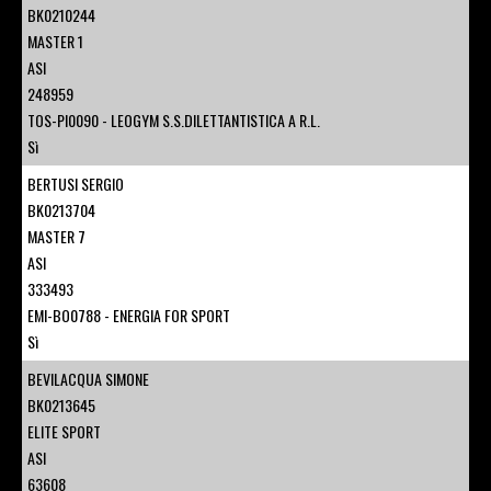
BK0210244
MASTER 1
ASI
248959
TOS-PI0090 - LEOGYM S.S.DILETTANTISTICA A R.L.
Sì
BERTUSI SERGIO
BK0213704
MASTER 7
ASI
333493
EMI-BO0788 - ENERGIA FOR SPORT
Sì
BEVILACQUA SIMONE
BK0213645
ELITE SPORT
ASI
63608