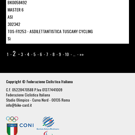
BK0058492
MASTER 6
ASI
302342
TOS-FI1253 - ASDILETTANTISTICA TUSCANY CYCLING
Sì
2
1
3
4
5
6
7
8
9
10
…
»»
Copyright © Federazione Ciclistica Italiana
C.F. 05228470588 P.Iva 01377441009
Federazione Ciclistica Italiana
Stadio Olimpico - Curva Nord - 00135 Roma
info@bike-card.it